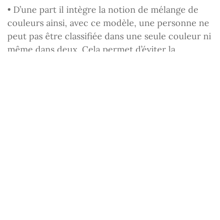
• D’une part il intègre la notion de mélange de
couleurs ainsi, avec ce modèle, une personne ne
peut pas être classifiée dans une seule couleur ni
même dans deux. Cela permet d’éviter la
catégorisation qui fige une personnalité dans un
seul type, sous une « étiquette ». A chacune des
couleurs sont associées des caractéristiques
différentes, mais comme un artiste pour peindre
un tableau marie les couleurs de sa palette, nous
allons décrire une personnalité en associant les
quatre couleurs du modèle rouge, vert, jaune et
bleu.
• D’autre part, le modèle Nuances® différencie
l’expression des 4 couleurs dans les 3 registres
que sont l’émotion, la pensée et l’action, amenant