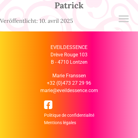
Patrick
Veröffentlicht: 10. avril 2025
EVEILDESSENCE
Drève Rouge 103
B - 4710 Lontzen
Marie Franssen
+32 (0)473 27 29 96
marie@eveildessence.com
Politique de confidentialité
Mentions légales