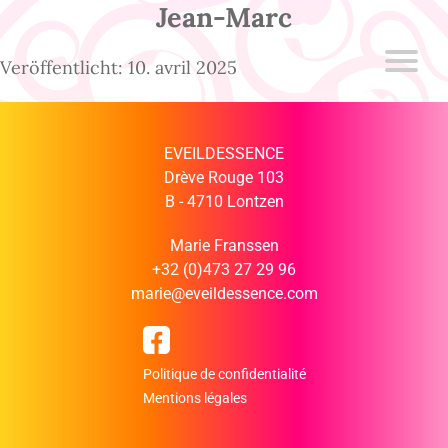
Jean-Marc
Veröffentlicht: 10. avril 2025
EVEILDESSENCE
Drève Rouge 103
B - 4710 Lontzen
Marie Franssen
+32 (0)473 27 29 96
marie@eveildessence.com
Politique de confidentialité
Mentions légales